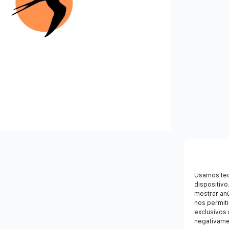
Usamos tec
dispositiv
mostrar an
nos permit
exclusivos 
negativame